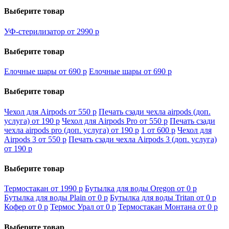
Выберите товар
УФ-стерилизатор от 2990
p
Выберите товар
Елочные шары от 690
p
Елочные шары от 690
p
Выберите товар
Чехол для Airpods от 550
p
Печать сзади чехла airpods (доп.
услуга) от 190
p
Чехол для Airpods Pro от 550
p
Печать сзади
чехла airpods pro (доп. услуга) от 190
p
1 от 600
p
Чехол для
Airpods 3 от 550
p
Печать сзади чехла Airpods 3 (доп. услуга)
от 190
p
Выберите товар
Термостакан от 1990
p
Бутылка для воды Oregon от 0
p
Бутылка для воды Plain от 0
p
Бутылка для воды Tritan от 0
p
Кофер от 0
p
Термос Урал от 0
p
Термостакан Монтана от 0
p
Выберите товар