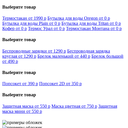
Выберите товар
Термостакан от 1990
p
Бутылка для воды Oregon от 0
p
Бутылка для воды Plain от 0
p
Бутылка для воды Tritan от 0
p
Кофер от 0
p
Термос Урал от 0
p
Термостакан Монтана от 0
p
Выберите товар
Беспроводные зарядки от 1290
p
Беспроводная зарядка
круглая от 1290
p
Брелок маленький от 440
p
Брелок большой
от 490
p
Выберите товар
Попсокет от 390
p
Попсокет 2D от 350
p
Выберите товар
Защитная маска от 550
p
Маска цветная от 750
p
Защитная
маска мини от 550
p