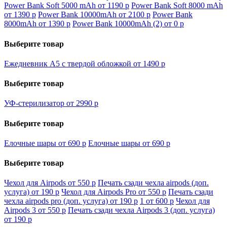
Power Bank Soft 5000 mAh от 1190
p
Power Bank Soft 8000 mAh
от 1390
p
Power Bank 10000mAh от 2100
p
Power Bank
8000mAh от 1390
p
Power Bank 10000mAh (2) от 0
p
Выберите товар
Ежедневник А5 с твердой обложкой от 1490
p
Выберите товар
УФ-стерилизатор от 2990
p
Выберите товар
Елочные шары от 690
p
Елочные шары от 690
p
Выберите товар
Чехол для Airpods от 550
p
Печать сзади чехла airpods (доп.
услуга) от 190
p
Чехол для Airpods Pro от 550
p
Печать сзади
чехла airpods pro (доп. услуга) от 190
p
1 от 600
p
Чехол для
Airpods 3 от 550
p
Печать сзади чехла Airpods 3 (доп. услуга)
от 190
p