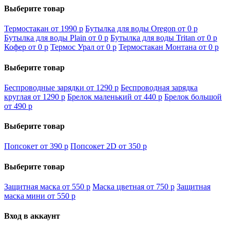
Выберите товар
Термостакан от 1990
p
Бутылка для воды Oregon от 0
p
Бутылка для воды Plain от 0
p
Бутылка для воды Tritan от 0
p
Кофер от 0
p
Термос Урал от 0
p
Термостакан Монтана от 0
p
Выберите товар
Беспроводные зарядки от 1290
p
Беспроводная зарядка
круглая от 1290
p
Брелок маленький от 440
p
Брелок большой
от 490
p
Выберите товар
Попсокет от 390
p
Попсокет 2D от 350
p
Выберите товар
Защитная маска от 550
p
Маска цветная от 750
p
Защитная
маска мини от 550
p
Вход в аккаунт