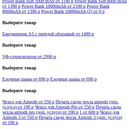
Power Bank Soft 5000 mAh от 1190
p
Power Bank Soft 8000 mAh
от 1390
p
Power Bank 10000mAh от 2100
p
Power Bank
8000mAh от 1390
p
Power Bank 10000mAh (2) от 0
p
Выберите товар
Ежедневник А5 с твердой обложкой от 1490
p
Выберите товар
УФ-стерилизатор от 2990
p
Выберите товар
Елочные шары от 690
p
Елочные шары от 690
p
Выберите товар
Чехол для Airpods от 550
p
Печать сзади чехла airpods (доп.
услуга) от 190
p
Чехол для Airpods Pro от 550
p
Печать сзади
чехла airpods pro (доп. услуга) от 190
p
1 от 600
p
Чехол для
Airpods 3 от 550
p
Печать сзади чехла Airpods 3 (доп. услуга)
от 190
p