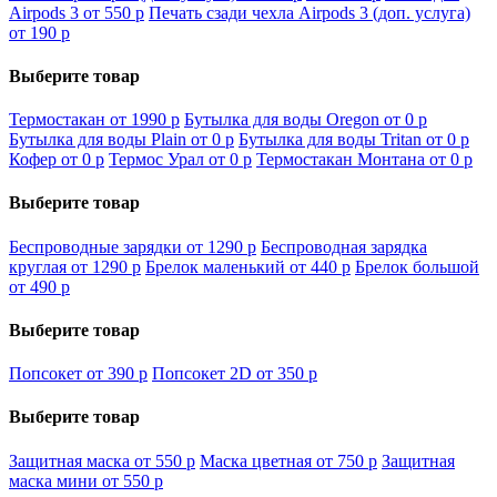
Airpods 3 от 550
p
Печать сзади чехла Airpods 3 (доп. услуга)
от 190
p
Выберите товар
Термостакан от 1990
p
Бутылка для воды Oregon от 0
p
Бутылка для воды Plain от 0
p
Бутылка для воды Tritan от 0
p
Кофер от 0
p
Термос Урал от 0
p
Термостакан Монтана от 0
p
Выберите товар
Беспроводные зарядки от 1290
p
Беспроводная зарядка
круглая от 1290
p
Брелок маленький от 440
p
Брелок большой
от 490
p
Выберите товар
Попсокет от 390
p
Попсокет 2D от 350
p
Выберите товар
Защитная маска от 550
p
Маска цветная от 750
p
Защитная
маска мини от 550
p