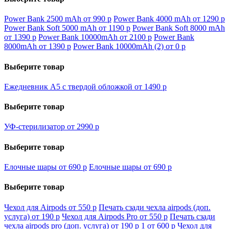
Power Bank 2500 mAh от 990
p
Power Bank 4000 mAh от 1290
p
Power Bank Soft 5000 mAh от 1190
p
Power Bank Soft 8000 mAh
от 1390
p
Power Bank 10000mAh от 2100
p
Power Bank
8000mAh от 1390
p
Power Bank 10000mAh (2) от 0
p
Выберите товар
Ежедневник А5 с твердой обложкой от 1490
p
Выберите товар
УФ-стерилизатор от 2990
p
Выберите товар
Елочные шары от 690
p
Елочные шары от 690
p
Выберите товар
Чехол для Airpods от 550
p
Печать сзади чехла airpods (доп.
услуга) от 190
p
Чехол для Airpods Pro от 550
p
Печать сзади
чехла airpods pro (доп. услуга) от 190
p
1 от 600
p
Чехол для