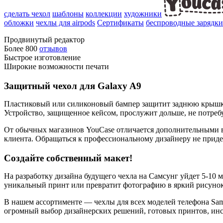
сделать чехол
шаблоны
коллекции
художники
обложки
чехлы для airpods
Сертификаты
беспроводные зарядки
Продвинутый редактор
Более 800
отзывов
Быстрое изготовление
Широкие возможности печати
Защитный чехол для Galaxy A9
Пластиковый или силиконовый бампер защитит заднюю крышку 
Устройство, защищенное кейсом, прослужит дольше, не потребу
От обычных магазинов YouCase отличается дополнительными в
клиента. Обращаться к профессиональному дизайнеру не приде
Создайте собственный макет!
На разработку дизайна будущего чехла на Самсунг уйдет 5-10
уникальный принт или превратит фотографию в яркий рисунок
В нашем ассортименте — чехлы для всех моделей телефона Sa
огромный выбор дизайнерских решений, готовых принтов, инс