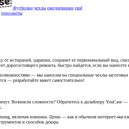
Футболки
чехлы
ежедневники
ещё
попсокеты
от истираний, царапин, сохранит ее первоначальный вид, сниз
ет дорогостоящего ремонта, быстро найдется, если вы нанесете
озможностями — мы наносим на специальные чехлы-заготовки и
тся — разработайте макет самостоятельно!
 минут. Возникли сложности? Обратитесь к дизайнеру YouCase —
.
msung, включая новинки. Цены — как в обычном интернет-магаз
трументов и способов декора.