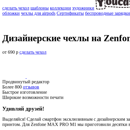
сделать чехол
шаблоны
коллекции
художники
обложки
чехлы для airpods
Сертификаты
беспроводные зарядки
Дизайнерские чехлы на Zenf
от 690 р
сделать чехол
Продвинутый редактор
Более 800
отзывов
Быстрое изготовление
Широкие возможности печати
Удивляй друзей!
Выделяйся! Сделай смартфон эксклюзивным с дизайнерским за
принтом. Для Zenfone MAX PRO M1 мы приготовили десятки в