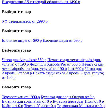
Ежедневник А5 с твердой обложкой от 1490
p
Выберите товар
УФ-стерилизатор от 2990
p
Выберите товар
Елочные шары от 690
p
Елочные шары от 690
p
Выберите товар
Чехол для Airpods от 550
p
Печать сзади чехла airpods (доп.
услуга) от 190
p
Чехол для Airpods Pro от 550
p
Печать сзади
чехла airpods pro (доп. услуга) от 190
p
1 от 600
p
Чехол для
Airpods 3 от 550
p
Печать сзади чехла Airpods 3 (доп. услуга)
от 190
p
Выберите товар
Термостакан от 1990
p
Бутылка для воды Oregon от 0
p
Бутылка для воды Plain от 0
p
Бутылка для воды Tritan от 0
p
Кофер от 0
p
Термос Урал от 0
p
Термостакан Монтана от 0
p