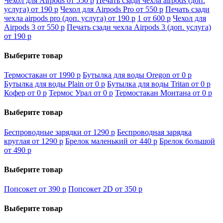
Чехол для Airpods от 550
p
Печать сзади чехла airpods (доп.
услуга) от 190
p
Чехол для Airpods Pro от 550
p
Печать сзади
чехла airpods pro (доп. услуга) от 190
p
1 от 600
p
Чехол для
Airpods 3 от 550
p
Печать сзади чехла Airpods 3 (доп. услуга)
от 190
p
Выберите товар
Термостакан от 1990
p
Бутылка для воды Oregon от 0
p
Бутылка для воды Plain от 0
p
Бутылка для воды Tritan от 0
p
Кофер от 0
p
Термос Урал от 0
p
Термостакан Монтана от 0
p
Выберите товар
Беспроводные зарядки от 1290
p
Беспроводная зарядка
круглая от 1290
p
Брелок маленький от 440
p
Брелок большой
от 490
p
Выберите товар
Попсокет от 390
p
Попсокет 2D от 350
p
Выберите товар