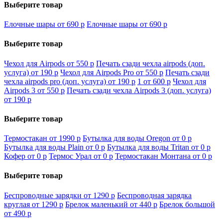
Выберите товар
Елочные шары от 690
p
Елочные шары от 690
p
Выберите товар
Чехол для Airpods от 550
p
Печать сзади чехла airpods (доп.
услуга) от 190
p
Чехол для Airpods Pro от 550
p
Печать сзади
чехла airpods pro (доп. услуга) от 190
p
1 от 600
p
Чехол для
Airpods 3 от 550
p
Печать сзади чехла Airpods 3 (доп. услуга)
от 190
p
Выберите товар
Термостакан от 1990
p
Бутылка для воды Oregon от 0
p
Бутылка для воды Plain от 0
p
Бутылка для воды Tritan от 0
p
Кофер от 0
p
Термос Урал от 0
p
Термостакан Монтана от 0
p
Выберите товар
Беспроводные зарядки от 1290
p
Беспроводная зарядка
круглая от 1290
p
Брелок маленький от 440
p
Брелок большой
от 490
p