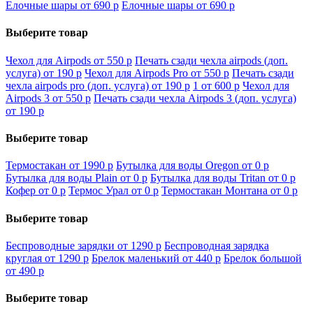
Елочные шары от 690
p
Елочные шары от 690
p
Выберите товар
Чехол для Airpods от 550
p
Печать сзади чехла airpods (доп.
услуга) от 190
p
Чехол для Airpods Pro от 550
p
Печать сзади
чехла airpods pro (доп. услуга) от 190
p
1 от 600
p
Чехол для
Airpods 3 от 550
p
Печать сзади чехла Airpods 3 (доп. услуга)
от 190
p
Выберите товар
Термостакан от 1990
p
Бутылка для воды Oregon от 0
p
Бутылка для воды Plain от 0
p
Бутылка для воды Tritan от 0
p
Кофер от 0
p
Термос Урал от 0
p
Термостакан Монтана от 0
p
Выберите товар
Беспроводные зарядки от 1290
p
Беспроводная зарядка
круглая от 1290
p
Брелок маленький от 440
p
Брелок большой
от 490
p
Выберите товар