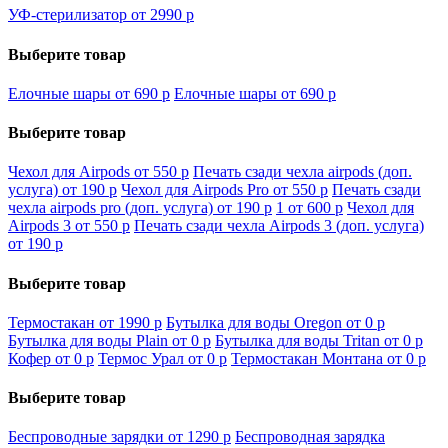
УФ-стерилизатор от 2990
p
Выберите товар
Елочные шары от 690
p
Елочные шары от 690
p
Выберите товар
Чехол для Airpods от 550
p
Печать сзади чехла airpods (доп.
услуга) от 190
p
Чехол для Airpods Pro от 550
p
Печать сзади
чехла airpods pro (доп. услуга) от 190
p
1 от 600
p
Чехол для
Airpods 3 от 550
p
Печать сзади чехла Airpods 3 (доп. услуга)
от 190
p
Выберите товар
Термостакан от 1990
p
Бутылка для воды Oregon от 0
p
Бутылка для воды Plain от 0
p
Бутылка для воды Tritan от 0
p
Кофер от 0
p
Термос Урал от 0
p
Термостакан Монтана от 0
p
Выберите товар
Беспроводные зарядки от 1290
p
Беспроводная зарядка