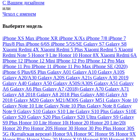
С Вашим дизайном
или
Чехол с именем
Выберите модель
iPhone XS Max
iPhone XR
iPhone X/Xs
iPhone 7/8
iPhone 7
Plus/8 Plus
iPhone 6/6S
iPhone 5/5S/SE
Galaxy S7
Galaxy S8
Xiaomi Redmi 4X
Xiaomi Redmi 5 Plus
Xiaomi Redmi 5
Xiaomi
Redmi Note 5
Honor 9 Lite
Honor 10
Honor 8X
Xiaomi Redmi 6A
IPhone 12
IPhone 12 Mini
IPhone 12 Pro
IPhone 12 Pro Max
iPhone 11 Pro
IPhone 11
iPhone 11 Pro Max
iPhone SE (2020)
iPhone 6 Plus/6S Plus
Galaxy A01
Galaxy A10
Galaxy A10S
Galaxy A20/A30
Galaxy A20S
Galaxy A21s
Galaxy A30 2019
Galaxy A40
Galaxy A50
Galaxy A50S/A30S
Galaxy A51
Galaxy
A6
Galaxy A6 Plus
Galaxy A7 (2018)
Galaxy A70
Galaxy A71
Galaxy A8 2018
Galaxy A8 2018 Plus
Galaxy A80
Galaxy A9
2018
Galaxy M20
Galaxy M21/M30S
Galaxy M51
Galaxy Note 10
Galaxy Note 10 Lite
Galaxy Note 10 Plus
Galaxy Note 8
Galaxy
Note 9
Galaxy S10
Galaxy S10 Lite
Galaxy S10 Plus
Galaxy S10E
Galaxy S20
Galaxy S20 Plus
Galaxy S20 Ultra
Galaxy S9
Galaxy
S9 Plus
Honor 10 Lite
Honor 10i
Honor 20
Honor 20 Lite/20i
Honor 20 Pro
Honor 20S
Honor 30
Honor 30 Pro Plus
Honor 30S
5G (Китайская версия)
Honor 9A
Honor 9C
Honor 9S
Honor 9X
Honor Play
Honor View 20
Honor X10
Huawei P20
Huawei P20