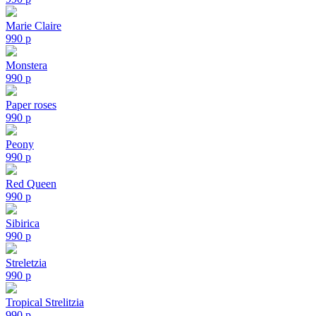
Marie Claire
990
p
Monstera
990
p
Paper roses
990
p
Peony
990
p
Red Queen
990
p
Sibirica
990
p
Streletzia
990
p
Tropical Strelitzia
990
p