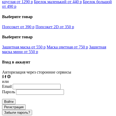
круглая от 1290
p
Брелок маленький от 440
p
Брелок большой
от 490
p
Выберите товар
Попсокет от 390
p
Попсокет 2D от 350
p
Выберите товар
Защитная маска от 550
p
Маска цветная от 750
p
Защитная
маска мини от 550
p
Вход в аккаунт
Авторизация через сторонние сервисы
или
Email
Пароль
Войти
Регистрация
Забыли пароль?